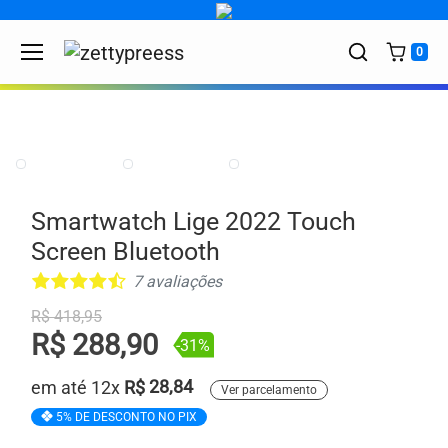
Skip to content
0
DESCONTO:
-31%
Smartwatch Lige 2022 Touch
Screen Bluetooth
7 avaliações
Preço antigo
R$ 418,95
R$ 288,90
-31%
em até 12x
R$
28,84
Ver parcelamento
5% DE DESCONTO NO PIX