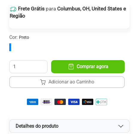
Frete Grátis
para
Columbus, OH, United States e
Região
Receba entre:
16
e
24 de agosto
.
Cor:
Preto
Quantidade
Comprar agora
Adicionar ao Carrinho
Detalhes do produto