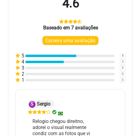
4.6
Baseado em 7 avaliações
Escreva uma avaliação
5
4
4
3
3
0
2
0
1
0
S
Sergio
Relogio chegou direitno,
adorei o visual realmente
condiz com as fotos que vi