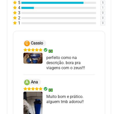
5
5
4
1
3
0
2
0
1
0
C
Cassio
perfeito como na
descrição. bora pra
viagens com o zeus!!!
A
Ana
Muito bom e prático.
alguem tmb adorou!!