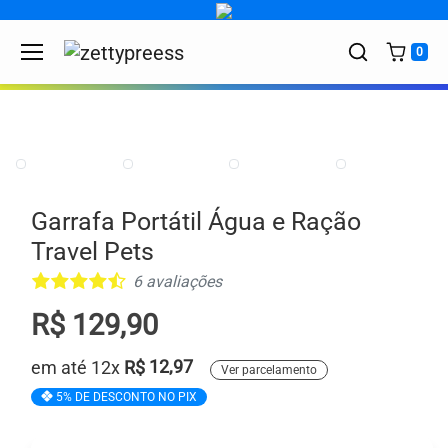
Skip to content
0
Garrafa Portátil Água e Ração
Travel Pets
6 avaliações
R$ 129,90
em até 12x
R$
12,97
Ver parcelamento
5% DE DESCONTO NO PIX