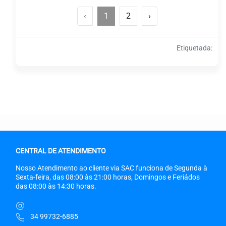
‹
1
2
›
Etiquetada:
CENTRAL DE ATENDIMENTO
Nosso Atendimento ao cliente via SAC funciona de Segunda à
Sexta-feira, das 08:00 às 21:00 horas, Domingos e Feriádos
das 08:00 às 14:30 horas.
34 99732-6885