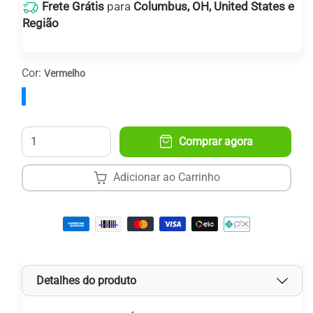
Frete Grátis
para
Columbus, OH, United States e
Região
Receba entre:
14
e
22 de agosto
.
Cor:
Vermelho
Quantidade
Comprar agora
Adicionar ao Carrinho
Detalhes do produto