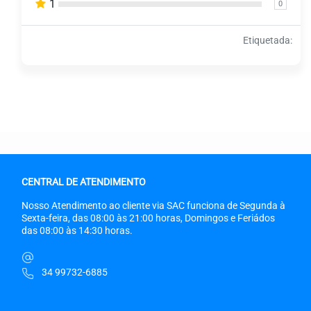
1
0
Etiquetada:
CENTRAL DE ATENDIMENTO
Nosso Atendimento ao cliente via SAC funciona de Segunda à
Sexta-feira, das 08:00 às 21:00 horas, Domingos e Feriádos
das 08:00 às 14:30 horas.
34 99732-6885