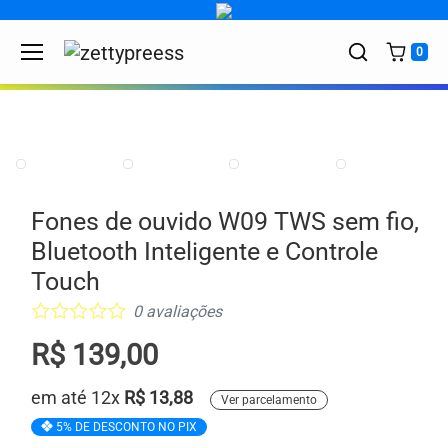
Skip to content
0
Fones de ouvido W09 TWS sem fio,
Bluetooth Inteligente e Controle
Touch
0 avaliações
R$ 139,00
em até 12x
R$
13,88
Ver parcelamento
5% DE DESCONTO NO PIX