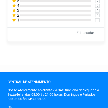
5
0
4
0
3
0
2
0
1
0
Etiquetada:
CENTRAL DE ATENDIMENTO
Nosso Atendimento ao cliente via SAC funciona de Segunda à
Sexta-feira, das 08:00 às 21:00 horas, Domingos e Feriádos
das 08:00 às 14:30 horas.