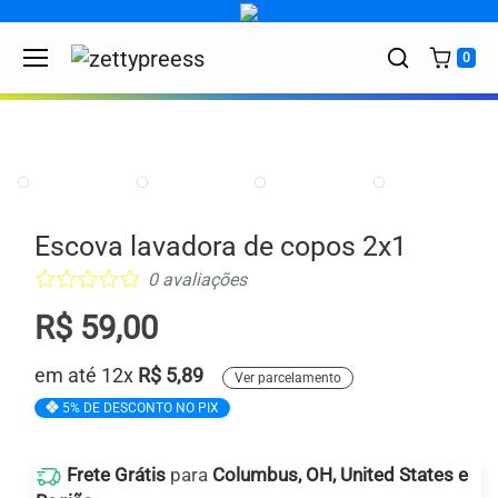
Skip to content
0
Escova lavadora de copos 2x1
0 avaliações
R$ 59,00
em até 12x
R$
5,89
Ver parcelamento
5% DE DESCONTO NO PIX
Frete Grátis
para
Columbus, OH, United States e