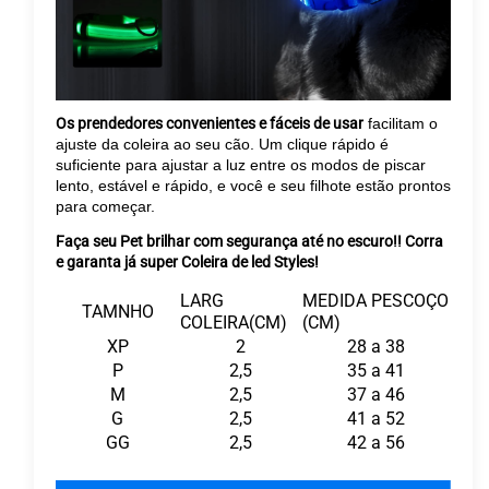
Os prendedores convenientes e fáceis de usar
facilitam o
ajuste da coleira ao seu cão. Um clique rápido é
suficiente para ajustar a luz entre os modos de piscar
lento, estável e rápido, e você e seu filhote estão prontos
para começar.
Faça seu Pet brilhar com segurança até no escuro!! Corra
e garanta já super Coleira de led Styles!
LARG
MEDIDA PESCOÇO
TAMNHO
COLEIRA(CM)
(CM)
XP
2
28 a 38
P
2,5
35 a 41
M
2,5
37 a 46
G
2,5
41 a 52
GG
2,5
42 a 56