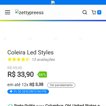
Skip to content
0
DESCONTO:
-66%
Coleira Led Styles
13 avaliações
Preço antigo
R$ 99,30
R$ 33,90
-66%
em até 12x
R$
3,38
Ver parcelamento
5% DE DESCONTO NO PIX
Frete Grátis
para
Columbus, OH, United States e