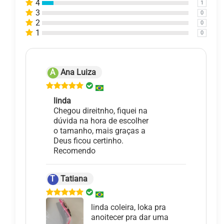
4
1
3
0
2
0
1
0
A
Ana Luiza
linda
Chegou direitnho, fiquei na
dúvida na hora de escolher
o tamanho, mais graças a
Deus ficou certinho.
Recomendo
T
Tatiana
linda coleira, loka pra
anoitecer pra dar uma