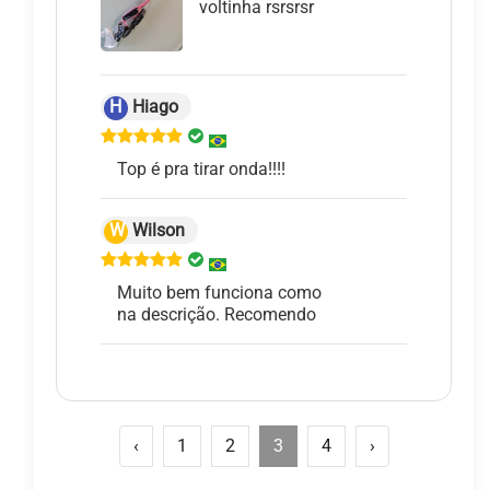
voltinha rsrsrsr
H
Hiago
Top é pra tirar onda!!!!
W
Wilson
Muito bem funciona como
na descrição. Recomendo
‹
1
2
3
4
›