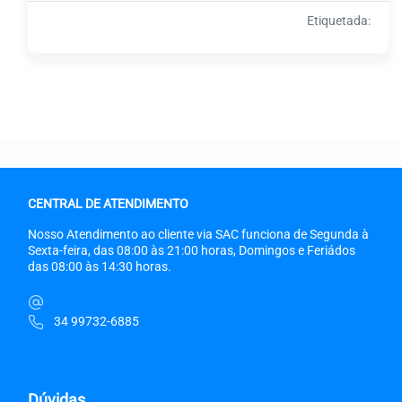
Etiquetada:
CENTRAL DE ATENDIMENTO
Nosso Atendimento ao cliente via SAC funciona de Segunda à
Sexta-feira, das 08:00 às 21:00 horas, Domingos e Feriádos
das 08:00 às 14:30 horas.
34 99732-6885
Dúvidas