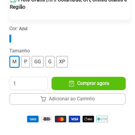
Região
Receba entre:
16
e
24 de agosto
.
Cor:
Azul
Tamanho
M
P
GG
G
XP
Quantidade
Comprar agora
Adicionar ao Carrinho